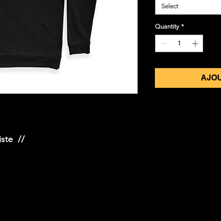
Select
Quantity
*
AJOU
iste //