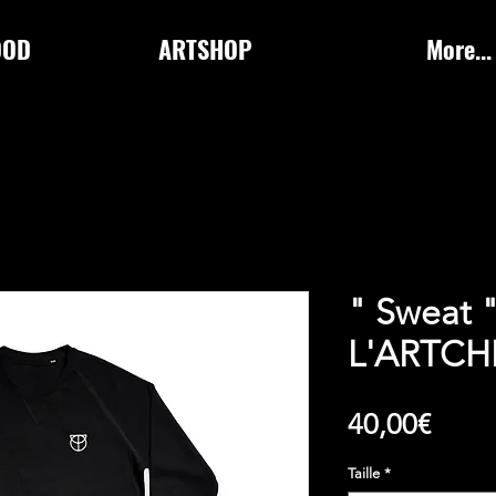
OOD
ARTSHOP
More...
" Sweat "
L'ARTCH
Price
40,00€
Taille
*