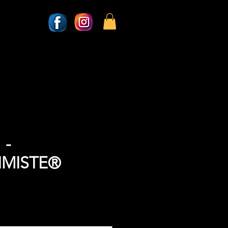
 -
IMISTE®